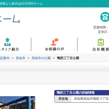
情報なら株式会社SORAホーム
営業時間：9
定休日
設案内
>
高知市
>
高知市の公園
>
鴨部三丁目公園
鴨部三丁目公園の詳細情報
所在地
高知県高知市鴨部３丁目