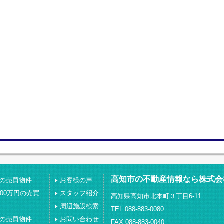
高知市の不動産情報なら株式会
下の売買物件
お客様の声
000万円の売買
スタッフ紹介
高知県高知市北本町３丁目6-11
周辺施設検索
TEL:088-883-0080
上の売買物件
お問い合わせ
FAX:088-883-0040