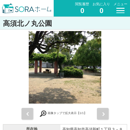
閲覧履歴
お気に入り
メニュー
0
0
高須北ノ丸公園
前
次
画像タップで拡大表示【
1
/1】
所在地
高知県高知市高須新町１丁目３－８