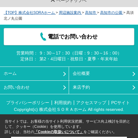
ページトップへ
【TOP】株式会社SORAホーム
>
周辺施設案内
>
高知市
>
高知市の公園
>
高須
北ノ丸公園
電話でお問い合わせ
営業時間：
9：30～17：30（日曜：9：30～16：00）
定休日：
第2・4日曜日・祝祭日・夏季・年末年始
ホーム
会社概要
お問い合わせ
来店予約
プライバシーポリシー
利用規約
アクセスマップ
PCサイト
Copyright(c) 株式会社ＳＯＲＡホーム All rights reserved.
当サイトでは、お客様の当サイト利用状況把握、サービス向上検討を目的と
して、クッキー（Cookie）を使用しています。
詳しくは、当社の
「Cookieの取扱いについて」
をご確認ください。