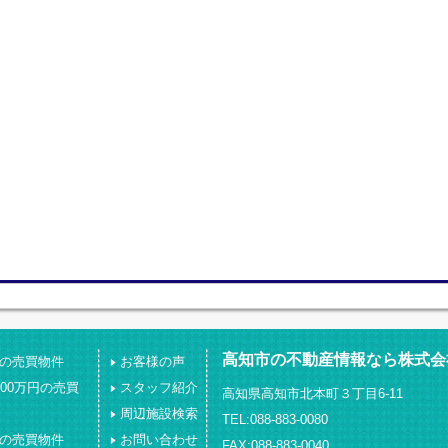
高知市の不動産情報なら株式会
下の売買物件
お客様の声
000万円の売買
スタッフ紹介
高知県高知市北本町３丁目6-11
周辺施設検索
TEL:088-883-0080
上の売買物件
お問い合わせ
FAX:088-883-0040