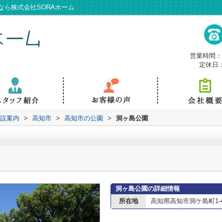
ら株式会社SORAホーム
営業時間：9
定休日
設案内
>
高知市
>
高知市の公園
>
洞ヶ島公園
洞ヶ島公園の詳細情報
所在地
高知県高知市洞ケ島町1-