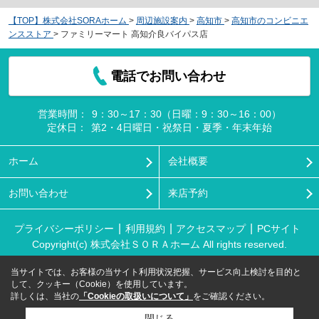
【TOP】株式会社SORAホーム
>
周辺施設案内
>
高知市
>
高知市のコンビニエ
ンスストア
>
ファミリーマート 高知介良バイパス店
電話でお問い合わせ
営業時間：
9：30～17：30（日曜：9：30～16：00）
定休日：
第2・4日曜日・祝祭日・夏季・年末年始
ホーム
会社概要
お問い合わせ
来店予約
プライバシーポリシー
利用規約
アクセスマップ
PCサイト
Copyright(c) 株式会社ＳＯＲＡホーム All rights reserved.
当サイトでは、お客様の当サイト利用状況把握、サービス向上検討を目的と
して、クッキー（Cookie）を使用しています。
詳しくは、当社の
「Cookieの取扱いについて」
をご確認ください。
閉じる