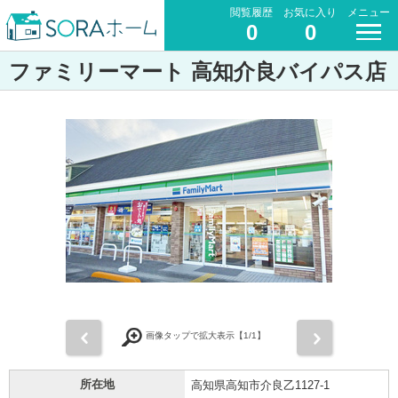
閲覧履歴
お気に入り
メニュー
0
0
ファミリーマート 高知介良バイパス店
前
次
画像タップで拡大表示【
1
/1】
所在地
高知県高知市介良乙1127-1