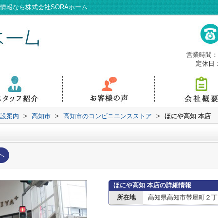
情報なら株式会社SORAホーム
営業時間：9
定休日
設案内
>
高知市
>
高知市のコンビニエンスストア
>
ほにや高知 本店
へ
ほにや高知 本店の詳細情報
所在地
高知県高知市帯屋町２丁