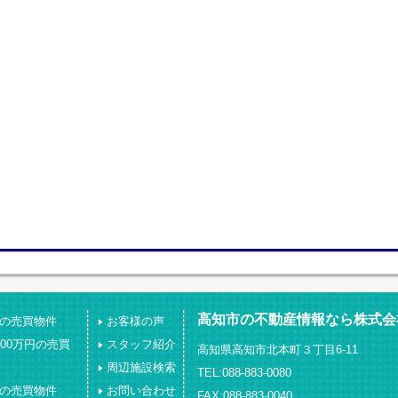
高知市の不動産情報なら株式会
下の売買物件
お客様の声
000万円の売買
スタッフ紹介
高知県高知市北本町３丁目6-11
周辺施設検索
TEL:088-883-0080
上の売買物件
お問い合わせ
FAX:088-883-0040