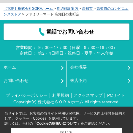
【TOP】株式会社SORAホーム
>
周辺施設案内
>
高知市
>
高知市のコンビニエ
ンスストア
>
ファミリーマート 高知日の出町店
電話でお問い合わせ
営業時間：
9：30～17：30（日曜：9：30～16：00）
定休日：
第2・4日曜日・祝祭日・夏季・年末年始
ホーム
会社概要
お問い合わせ
来店予約
プライバシーポリシー
利用規約
アクセスマップ
PCサイト
Copyright(c) 株式会社ＳＯＲＡホーム All rights reserved.
当サイトでは、お客様の当サイト利用状況把握、サービス向上検討を目的と
して、クッキー（Cookie）を使用しています。
詳しくは、当社の
「Cookieの取扱いについて」
をご確認ください。
閉じる