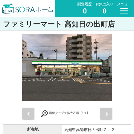
閲覧履歴
お気に入り
メニュー
0
0
ファミリーマート 高知日の出町店
前
次
画像タップで拡大表示【
1
/1】
所在地
高知県高知市日の出町２－２