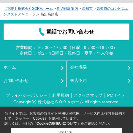
【TOP】株式会社SORAホーム
>
周辺施設案内
>
高知市
>
高知市のコンビニエ
ンスストア
>
ローソン 高知高須店
電話でお問い合わせ
営業時間：
9：30～17：30（日曜：9：30～16：00）
定休日：
第2・4日曜日・祝祭日・夏季・年末年始
ホーム
会社概要
お問い合わせ
来店予約
プライバシーポリシー
利用規約
アクセスマップ
PCサイト
Copyright(c) 株式会社ＳＯＲＡホーム All rights reserved.
当サイトでは、お客様の当サイト利用状況把握、サービス向上検討を目的と
して、クッキー（Cookie）を使用しています。
詳しくは、当社の
「Cookieの取扱いについて」
をご確認ください。
閉じる