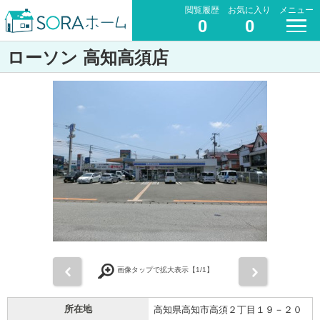
閲覧履歴
お気に入り
メニュー
0
0
ローソン 高知高須店
前
次
画像タップで拡大表示【
1
/1】
所在地
高知県高知市高須２丁目１９－２０