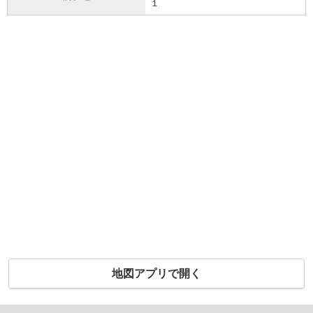
１
地図アプリで開く