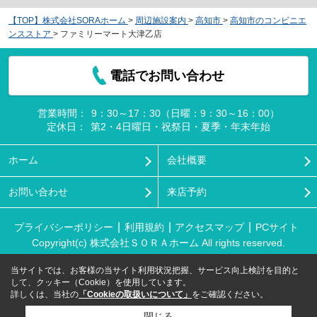
【TOP】株式会社SORAホーム
>
周辺施設案内
>
高知市
>
高知市のコンビニエ
ンスストア
>
ファミリーマート大津乙店
電話でお問い合わせ
営業時間：
9：30～17：30（日曜：9：30～16：00）
定休日：
第2・4日曜日・祝祭日・夏季・年末年始
ホーム
会社概要
お問い合わせ
来店予約
プライバシーポリシー
利用規約
アクセスマップ
PCサイト
Copyright(c) 株式会社ＳＯＲＡホーム All rights reserved.
当サイトでは、お客様の当サイト利用状況把握、サービス向上検討を目的と
して、クッキー（Cookie）を使用しています。
詳しくは、当社の
「Cookieの取扱いについて」
をご確認ください。
閉じる