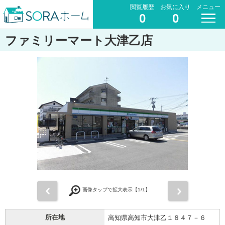
閲覧履歴
お気に入り
メニュー
0
0
ファミリーマート大津乙店
前
次
画像タップで拡大表示【
1
/1】
所在地
高知県高知市大津乙１８４７－６