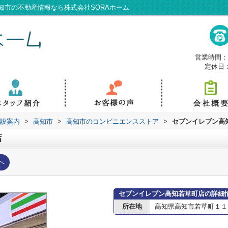
知市の不動産情報なら株式会社SORAホーム
営業時間：9
定休日
設案内
>
高知市
>
高知市のコンビニエンスストア
>
セブンイレブン高
店
へ
セブンイレブン高知若草町店の詳細
所在地
高知県高知市若草町１１