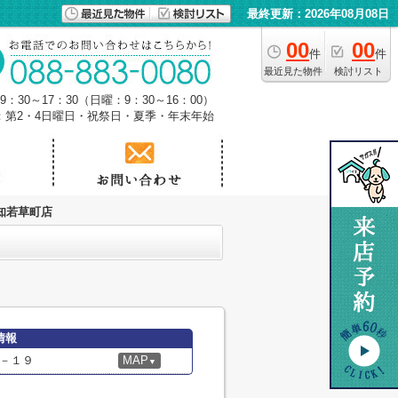
最終更新：2026年08月08日
00
00
件
件
最近見た物件
検討リスト
：30～17：30（日曜：9：30～16：00）
：第2・4日曜日・祝祭日・夏季・年末年始
知若草町店
情報
－１９
MAP
▼