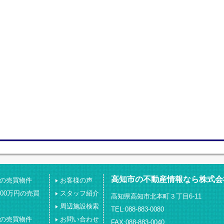
高知市の不動産情報なら株式会
下の売買物件
お客様の声
000万円の売買
スタッフ紹介
高知県高知市北本町３丁目6-11
周辺施設検索
TEL:088-883-0080
上の売買物件
お問い合わせ
FAX:088-883-0040