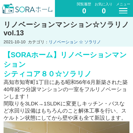
閲覧履歴
お気に入り
メニュー
0
0
リノベーションマンション☆ソラリノ
vol.13
2021-10-10
カテゴリ：
リノベーション ☆ ソラリノ
【SORAホーム】リノベーションマン
ション
シティコア８０☆ソラリノ
高知市知寄町1丁目にある昭和56年6月新築された築
40年経つ分譲マンションの一室をフルリノベーショ
ンします！
間取りを3LDK→1SLDKに変更しキッチン・バスな
ど水回り設備はもちろんのこと解体工事を行い、ス
ケルトン状態にしてから壁や床も全て新設します。